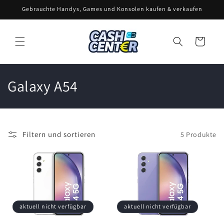
Direkt
Gebrauchte Handys, Games und Konsolen kaufen & verkaufen
zum
Inhalt
Warenkorb
K
Galaxy A54
a
t
Filtern und sortieren
5 Produkte
e
g
o
r
aktuell nicht verfügbar
aktuell nicht verfügbar
i