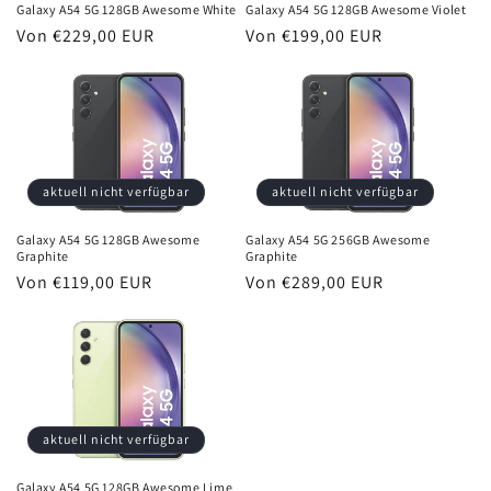
Galaxy A54 5G 128GB Awesome White
Galaxy A54 5G 128GB Awesome Violet
e
Normaler
Von €229,00 EUR
Normaler
Von €199,00 EUR
Preis
Preis
:
aktuell nicht verfügbar
aktuell nicht verfügbar
Galaxy A54 5G 128GB Awesome
Galaxy A54 5G 256GB Awesome
Graphite
Graphite
Normaler
Von €119,00 EUR
Normaler
Von €289,00 EUR
Preis
Preis
aktuell nicht verfügbar
Galaxy A54 5G 128GB Awesome Lime