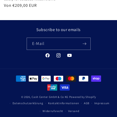
Normaler
Von €209,00 EUR
Preis
Subscribe to our emails
E-Mail
Facebook
Instagram
YouTube
Zahlungsmethoden
© 2026,
Cash Center GmbH & Co KG
Powered by Shopify
Datenschutzerklärung
Kontaktinformationen
AGB
Impressum
Widerrufsrecht
Versand