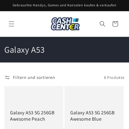
Direkt
Gebrauchte Handys, Games und Konsolen kaufen & verkaufen
zum
Inhalt
Warenkorb
K
Galaxy A53
a
t
Filtern und sortieren
8 Produkte
e
g
o
Galaxy A53 5G 256GB
Galaxy A53 5G 256GB
r
Awesome Peach
Awesome Blue
i