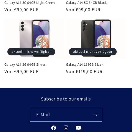
Galaxy A14 5G 64GB Light Green
Galaxy A14 5G 64GB Black
e
Normaler
Von €99,00 EUR
Normaler
Von €99,00 EUR
Preis
Preis
:
aktuell nicht verfügbar
aktuell nicht verfügbar
Galaxy A14 5G 64GB Silver
Galaxy A14 128GB Black
Normaler
Von €99,00 EUR
Normaler
Von €119,00 EUR
Preis
Preis
Subscribe to our emails
E-Mail
Facebook
Instagram
YouTube