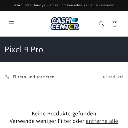
Direkt
Gebrauchte Handys, Games und Konsolen kaufen & verkaufen
zum
Inhalt
Warenkorb
K
Pixel 9 Pro
a
t
Filtern und sortieren
0 Produkte
e
g
o
Keine Produkte gefunden
r
Verwende weniger Filter oder
entferne alle
i