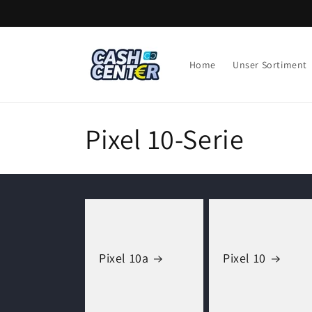
Direkt
zum
Inhalt
Home
Unser Sortiment
K
Pixel 10-Serie
a
t
e
Pixel 10a
Pixel 10
g