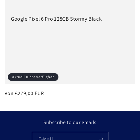
e
Google Pixel 6 Pro 128GB Stormy Black
:
aktuell nicht verfügbar
Normaler
Von €279,00 EUR
Preis
Subscribe to our emails
E-Mail