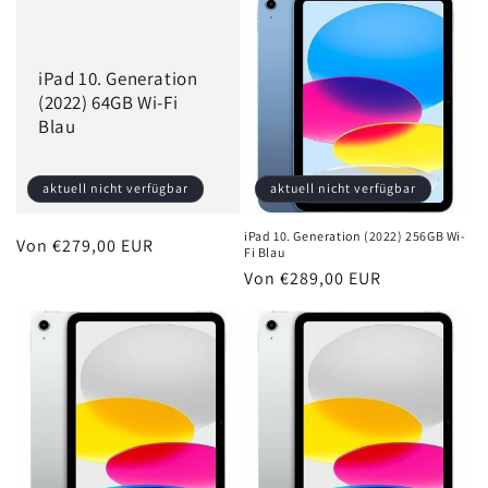
iPad 10. Generation
(2022) 64GB Wi-Fi
Blau
aktuell nicht verfügbar
aktuell nicht verfügbar
iPad 10. Generation (2022) 256GB Wi-
Normaler
Von €279,00 EUR
Fi Blau
Preis
Normaler
Von €289,00 EUR
Preis