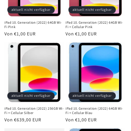
e
aktuell nicht verfügbar
aktuell nicht verfügbar
:
iPad 10. Generation (2022) 64GB Wi-
iPad 10. Generation (2022) 64GB Wi-
Fi Pink
Fi + Cellular Pink
Normaler
Von €1,00 EUR
Normaler
Von €1,00 EUR
Preis
Preis
aktuell nicht verfügbar
aktuell nicht verfügbar
iPad 10. Generation (2022) 256GB Wi-
iPad 10. Generation (2022) 64GB Wi-
Fi + Cellular Silber
Fi + Cellular Blau
Normaler
Von €639,00 EUR
Normaler
Von €1,00 EUR
Preis
Preis