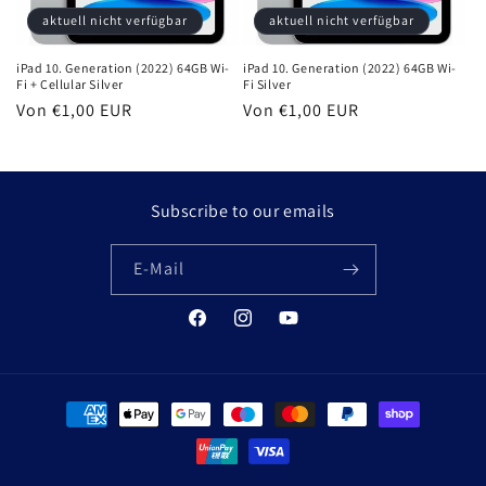
aktuell nicht verfügbar
aktuell nicht verfügbar
iPad 10. Generation (2022) 64GB Wi-
iPad 10. Generation (2022) 64GB Wi-
Fi + Cellular Silver
Fi Silver
Normaler
Von €1,00 EUR
Normaler
Von €1,00 EUR
Preis
Preis
Subscribe to our emails
E-Mail
Facebook
Instagram
YouTube
Zahlungsmethoden