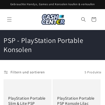
Direkt
Gebrauchte Handys, Games und Konsolen kaufen & verkaufen
zum
Inhalt
Warenkorb
K
PSP - PlayStation Portable
a
Konsolen
t
e
Filtern und sortieren
5 Produkte
g
o
r
PlayStation Portable
PlayStation Portable
i
Slim & Lite PSP
PSP Konsole Lilac