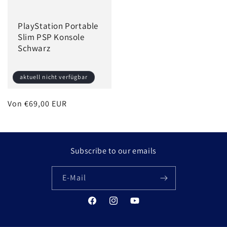
PlayStation Portable
Slim PSP Konsole
Schwarz
aktuell nicht verfügbar
Normaler
Von €69,00 EUR
Preis
Subscribe to our emails
E-Mail
Facebook
Instagram
YouTube