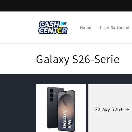
Direkt
zum
Inhalt
Home
Unser Sortiment
K
Galaxy S26-Serie
a
t
e
Galaxy S26+
g