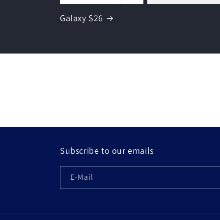
o
Galaxy S26
r
i
e
:
Subscribe to our emails
E-Mail