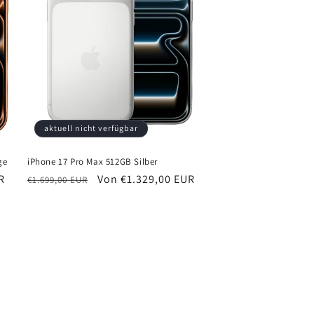
aktuell nicht verfügbar
ge
iPhone 17 Pro Max 512GB Silber
R
Normaler
Verkaufspreis
Von €1.329,00 EUR
€1.699,00 EUR
Preis