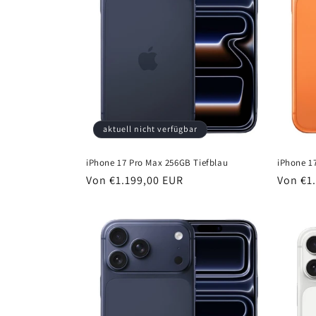
o
r
i
e
aktuell nicht verfügbar
:
iPhone 17 Pro Max 256GB Tiefblau
iPhone 1
Normaler
Von €1.199,00 EUR
Normal
Von €1
Preis
Preis