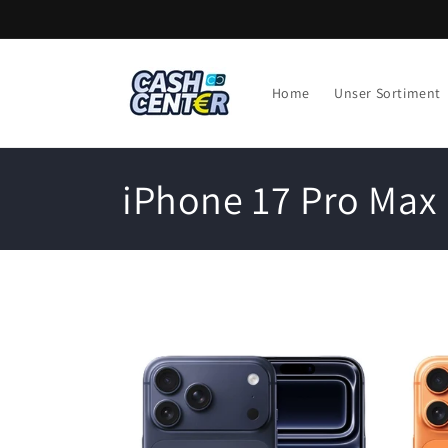
Direkt
zum
Inhalt
Home
Unser Sortiment
K
iPhone 17 Pro Max
a
t
e
g