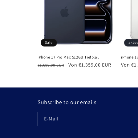
Sale
aktue
iPhone 17 Pro Max 512GB Tiefblau
iPhone 1
Normaler
Verkaufspreis
Von €1.359,00 EUR
Normal
Von €1
€1.699,00 EUR
Preis
Preis
Subscribe to our emails
E-Mail