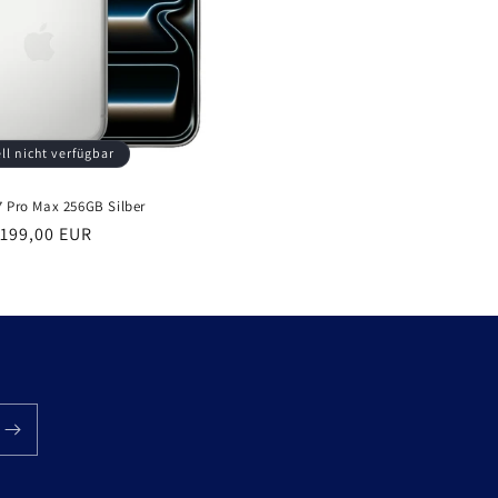
ll nicht verfügbar
7 Pro Max 256GB Silber
er
.199,00 EUR