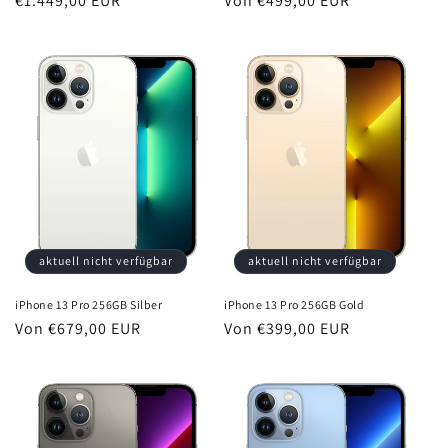
Normaler
€1.449,00 EUR
Normaler
Von €499,00 EUR
Preis
Preis
aktuell nicht verfügbar
aktuell nicht verfügbar
iPhone 13 Pro 256GB Gold
iPhone 13 Pro 256GB Silber
Normaler
Von €399,00 EUR
Normaler
Von €679,00 EUR
Preis
Preis