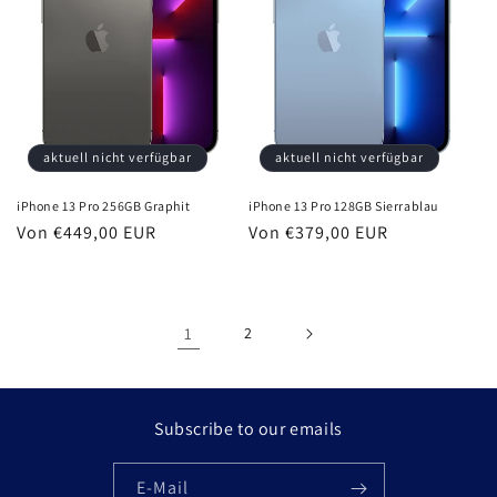
aktuell nicht verfügbar
aktuell nicht verfügbar
iPhone 13 Pro 256GB Graphit
iPhone 13 Pro 128GB Sierrablau
Normaler
Von €449,00 EUR
Normaler
Von €379,00 EUR
Preis
Preis
1
2
Subscribe to our emails
E-Mail