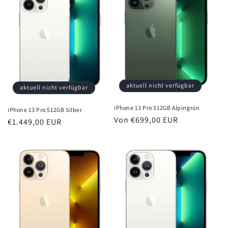
aktuell nicht verfügbar
aktuell nicht verfügbar
iPhone 13 Pro 512GB Alpingrün
iPhone 13 Pro 512GB Silber
Normaler
Von €699,00 EUR
Normaler
€1.449,00 EUR
Preis
Preis