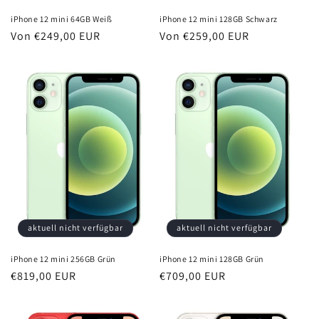
iPhone 12 mini 64GB Weiß
iPhone 12 mini 128GB Schwarz
Normaler
Von €249,00 EUR
Normaler
Von €259,00 EUR
Preis
Preis
aktuell nicht verfügbar
aktuell nicht verfügbar
iPhone 12 mini 256GB Grün
iPhone 12 mini 128GB Grün
Normaler
€819,00 EUR
Normaler
€709,00 EUR
Preis
Preis