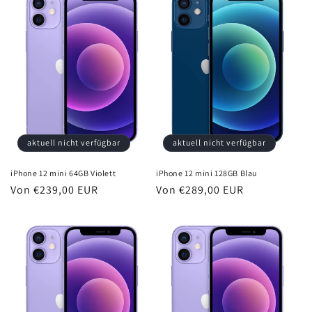
aktuell nicht verfügbar
aktuell nicht verfügbar
iPhone 12 mini 64GB Violett
iPhone 12 mini 128GB Blau
Normaler
Von €239,00 EUR
Normaler
Von €289,00 EUR
Preis
Preis