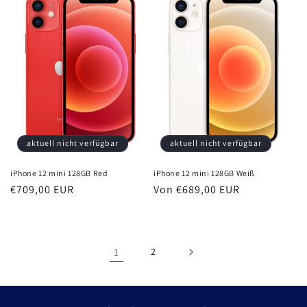
aktuell nicht verfügbar
aktuell nicht verfügbar
iPhone 12 mini 128GB Red
iPhone 12 mini 128GB Weiß
Normaler
€709,00 EUR
Normaler
Von €689,00 EUR
Preis
Preis
1
2