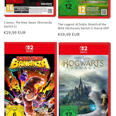
Cronos: The New Dawn (Nintendo
The Legend of Zelda: Breath of the
Switch 2)
Wild (Nintendo Switch 2) Neu & OVP
Normaler
€29,99 EUR
Normaler
€59,99 EUR
Preis
Preis