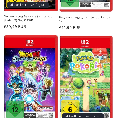
aktuell nicht verfügbar
Donkey Kong Bananza (Nintendo
Hogwarts Legacy (Nintendo Switch
Switch 2) Neu & OVP
2)
Normaler
€59,99 EUR
Normaler
€41,99 EUR
Preis
Preis
aktuell nicht verfügbar