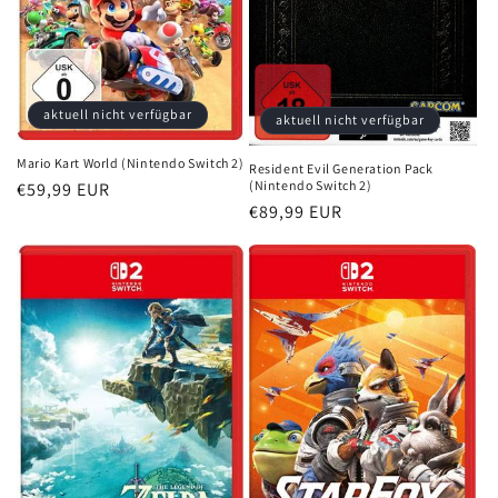
aktuell nicht verfügbar
aktuell nicht verfügbar
Mario Kart World (Nintendo Switch 2)
Resident Evil Generation Pack
(Nintendo Switch 2)
Normaler
€59,99 EUR
Normaler
€89,99 EUR
Preis
Preis