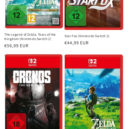
The Legend of Zelda: Tears of the
Star Fox (Nintendo Switch 2)
Kingdom (Nintendo Switch 2)
Normaler
€44,99 EUR
Normaler
€56,99 EUR
Preis
Preis