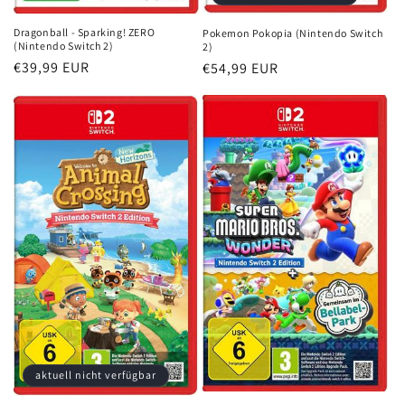
Dragonball - Sparking! ZERO
Pokemon Pokopia (Nintendo Switch
(Nintendo Switch 2)
2)
Normaler
€39,99 EUR
Normaler
€54,99 EUR
Preis
Preis
aktuell nicht verfügbar