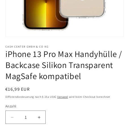
Medien
1
in
CASH CENTER GMBH & CO KG
iPhone 13 Pro Max Handyhülle /
Modal
öffnen
Backcase Silikon Transparent
MagSafe kompatibel
Normaler
€16,99 EUR
Preis
Differenzbesteuerung nach § 25a UStG
Versand
wird beim Checkout berechnet
Anzahl
Anzahl
Verringere
Erhöhe
die
die