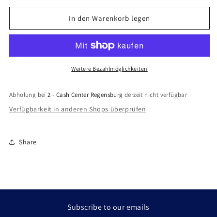
Menge
Menge
für
für
In den Warenkorb legen
iPhone
iPhone
13
13
Pro
Pro
Max
Max
Handyhülle
Handyhülle
Weitere Bezahlmöglichkeiten
/
/
Backcase
Backcase
Abholung bei
2 - Cash Center Regensburg
derzeit nicht verfügbar
Silikon
Silikon
Verfügbarkeit in anderen Shops überprüfen
Transparent
Transparent
MagSafe
MagSafe
kompatibel
kompatibel
Share
Subscribe to our emails