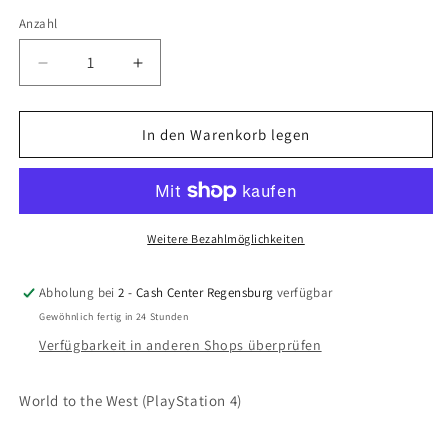
Anzahl
Anzahl
Verringere
Erhöhe
die
die
Menge
Menge
für
für
In den Warenkorb legen
World
World
to
to
the
the
West
West
(PlayStation
(PlayStation
Weitere Bezahlmöglichkeiten
4)
4)
Abholung bei
2 - Cash Center Regensburg
verfügbar
Gewöhnlich fertig in 24 Stunden
Verfügbarkeit in anderen Shops überprüfen
World to the West (PlayStation 4)