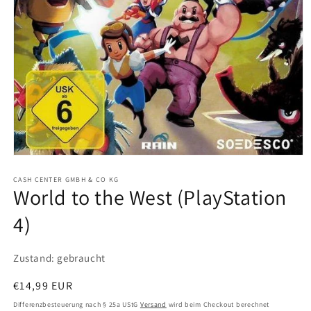
Medien
1
in
CASH CENTER GMBH & CO KG
World to the West (PlayStation
Modal
öffnen
4)
Zustand: gebraucht
Normaler
€14,99 EUR
Preis
Differenzbesteuerung nach § 25a UStG
Versand
wird beim Checkout berechnet