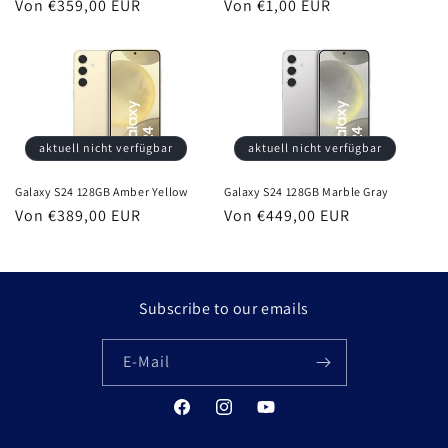
Normaler
Von €359,00 EUR
Normaler
Von €1,00 EUR
Preis
Preis
aktuell nicht verfügbar
aktuell nicht verfügbar
Galaxy S24 128GB Amber Yellow
Galaxy S24 128GB Marble Gray
Normaler
Von €389,00 EUR
Normaler
Von €449,00 EUR
Preis
Preis
Subscribe to our emails
E-Mail
Facebook
Instagram
YouTube