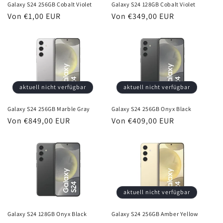
Galaxy S24 256GB Cobalt Violet
Galaxy S24 128GB Cobalt Violet
e
Normaler
Von €1,00 EUR
Normaler
Von €349,00 EUR
Preis
Preis
:
aktuell nicht verfügbar
aktuell nicht verfügbar
Galaxy S24 256GB Marble Gray
Galaxy S24 256GB Onyx Black
Normaler
Von €849,00 EUR
Normaler
Von €409,00 EUR
Preis
Preis
aktuell nicht verfügbar
Galaxy S24 128GB Onyx Black
Galaxy S24 256GB Amber Yellow