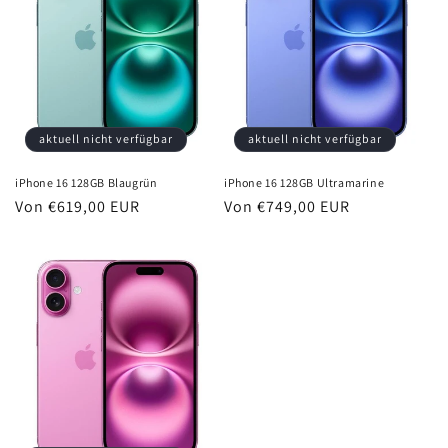
aktuell nicht verfügbar
aktuell nicht verfügbar
iPhone 16 128GB Blaugrün
iPhone 16 128GB Ultramarine
Normaler
Von €619,00 EUR
Normaler
Von €749,00 EUR
Preis
Preis