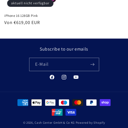
aktuell nicht verfügbar
iPhone 16 128GB Pink
Normaler
Von €619,00 EUR
Preis
Subscribe to our emails
E-Mail
Facebook
Instagram
YouTube
Zahlungsmethoden
© 2026,
Cash Center GmbH & Co KG
Powered by Shopify