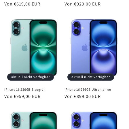
Normaler
Von €619,00 EUR
Normaler
Von €929,00 EUR
Preis
Preis
aktuell nicht verfügbar
aktuell nicht verfügbar
iPhone 16 256GB Blaugrün
iPhone 16 256GB Ultramarine
Normaler
Von €959,00 EUR
Normaler
Von €899,00 EUR
Preis
Preis