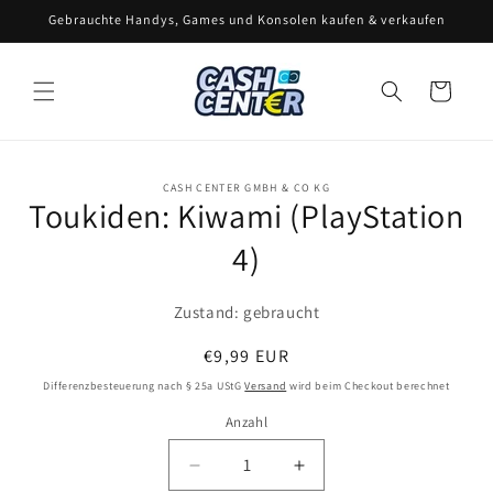
Direkt
Gebrauchte Handys, Games und Konsolen kaufen & verkaufen
zum
Inhalt
Warenkorb
CASH CENTER GMBH & CO KG
oduktinformationen
Toukiden: Kiwami (PlayStation
ringen
4)
Zustand: gebraucht
Normaler
€9,99 EUR
Preis
Differenzbesteuerung nach § 25a UStG
Versand
wird beim Checkout berechnet
Anzahl
Anzahl
Verringere
Erhöhe