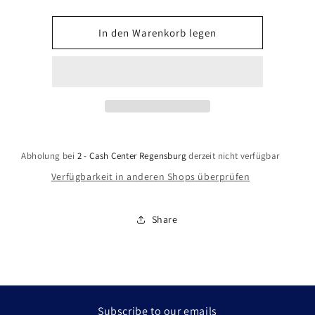
die
die
Menge
Menge
für
für
In den Warenkorb legen
Toukiden:
Toukiden:
Kiwami
Kiwami
(PlayStation
(PlayStation
4)
4)
Abholung bei
2 - Cash Center Regensburg
derzeit nicht verfügbar
Verfügbarkeit in anderen Shops überprüfen
Share
Subscribe to our emails