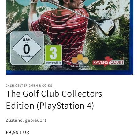
Medien
1
in
CASH CENTER GMBH & CO KG
The Golf Club Collectors
Modal
öffnen
Edition (PlayStation 4)
Zustand: gebraucht
Normaler
€9,99 EUR