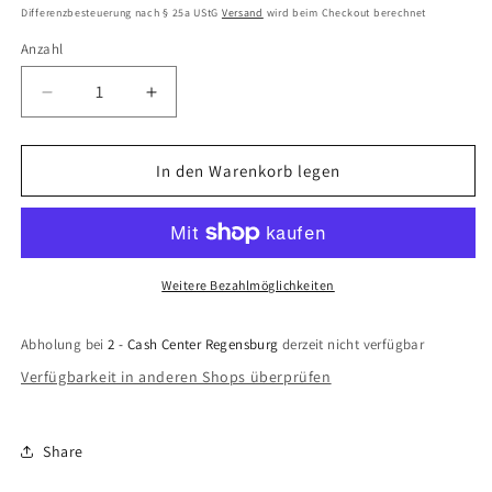
Preis
Differenzbesteuerung nach § 25a UStG
Versand
wird beim Checkout berechnet
Anzahl
Anzahl
Verringere
Erhöhe
die
die
Menge
Menge
für
für
In den Warenkorb legen
The
The
Golf
Golf
Club
Club
Collectors
Collectors
Edition
Edition
Weitere Bezahlmöglichkeiten
(PlayStation
(PlayStation
4)
4)
Abholung bei
2 - Cash Center Regensburg
derzeit nicht verfügbar
Verfügbarkeit in anderen Shops überprüfen
Share