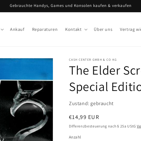
Gebrauchte Handys, Games und Konsolen kaufen & verkaufen
Ankauf
Reparaturen
Kontakt
Über uns
Vertrag w
CASH CENTER GMBH & CO KG
The Elder Scr
Special Editi
Zustand: gebraucht
Normaler
€14,99 EUR
Preis
Differenzbesteuerung nach § 25a UStG
V
Anzahl
Anzahl