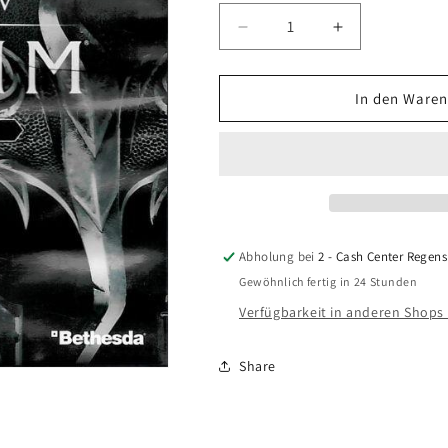
Verringere
Erhöhe
die
die
Menge
Menge
für
für
In den Waren
The
The
Elder
Elder
Scrolls
Scrolls
V:
V:
Skyrim
Skyrim
Special
Special
Edition
Edition
Abholung bei
2 - Cash Center Regen
(PlayStation
(PlayStation
Gewöhnlich fertig in 24 Stunden
4)
4)
Verfügbarkeit in anderen Shops
Share