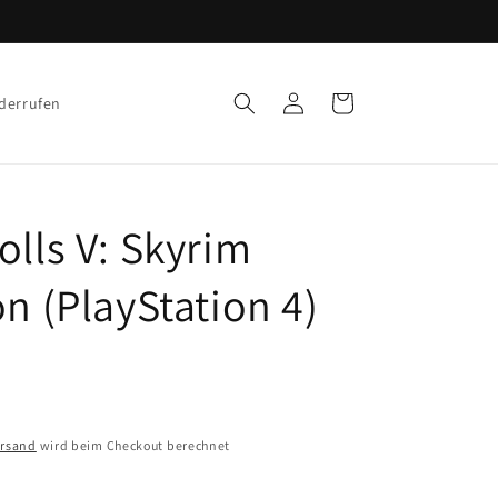
Einloggen
Warenkorb
iderrufen
olls V: Skyrim
on (PlayStation 4)
ersand
wird beim Checkout berechnet