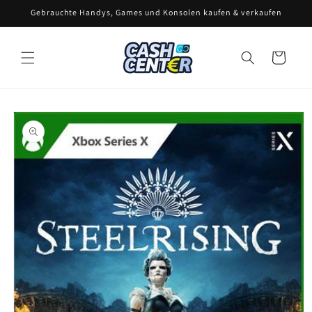
Direkt
Gebrauchte Handys, Games und Konsolen kaufen & verkaufen
zum
Inhalt
Warenkorb
oduktinformationen
ringen