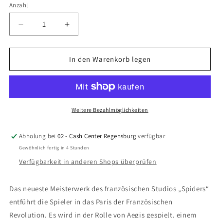
Anzahl
Anzahl
Verringere
Erhöhe
die
die
Menge
Menge
für
für
In den Warenkorb legen
Steelrising
Steelrising
(Xbox
(Xbox
Series
Series
X)
X)
Weitere Bezahlmöglichkeiten
Abholung bei
02 - Cash Center Regensburg
verfügbar
Gewöhnlich fertig in 4 Stunden
Verfügbarkeit in anderen Shops überprüfen
Das neueste Meisterwerk des französischen Studios „Spiders“
entführt die Spieler in das Paris der Französischen
Revolution. Es wird in der Rolle von Aegis gespielt, einem