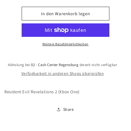
die
die
Menge
Menge
für
für
In den Warenkorb legen
Resident
Resident
Evil
Evil
Revelations
Revelations
2
2
(Xbox
(Xbox
Weitere Bezahlmöglichkeiten
One)
One)
Abholung bei
02 - Cash Center Regensburg
derzeit nicht verfügbar
Verfügbarkeit in anderen Shops überprüfen
Resident Evil Revelations 2 (Xbox One)
Share