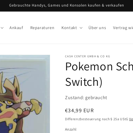
Gebrauchte Handys, Games und Konsolen kaufen & verkaufen
Ankauf
Reparaturen
Kontakt
Über uns
Vertrag w
CASH CENTER GMBH & CO KG
Pokemon Sch
Switch)
Zustand: gebraucht
Normaler
€34,99 EUR
Preis
Differenzbesteuerung nach § 25a UStG
V
Anzahl
Anzahl