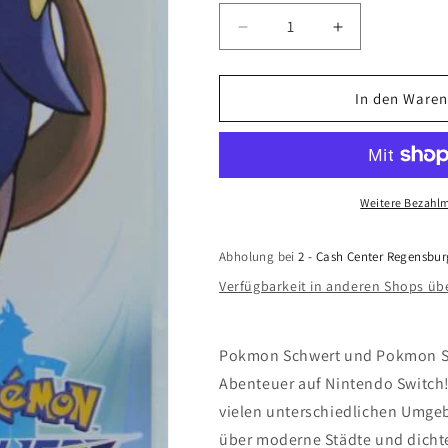
Verringere
Erhöhe
die
die
Menge
Menge
für
für
In den Waren
Pokemon
Pokemon
Schwert
Schwert
(Nintendo
(Nintendo
Switch)
Switch)
Weitere Bezahlm
Abholung bei
2 - Cash Center Regensbur
Verfügbarkeit in anderen Shops üb
Pokmon Schwert und Pokmon Sc
Abenteuer auf Nintendo Switch!
vielen unterschiedlichen Umgeb
über moderne Städte und dichte