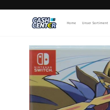
Direkt
zum
Inhalt
Home
Unser Sortiment
Zu
Produktinformationen
springen