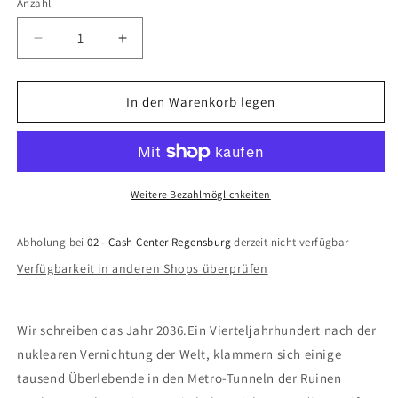
Anzahl
Anzahl
Verringere
Erhöhe
die
die
Menge
Menge
für
für
In den Warenkorb legen
Metro
Metro
Exodus
Exodus
(PlayStation
(PlayStation
4)
4)
Weitere Bezahlmöglichkeiten
Abholung bei
02 - Cash Center Regensburg
derzeit nicht verfügbar
Verfügbarkeit in anderen Shops überprüfen
Wir schreiben das Jahr 2036.Ein Vierteljahrhundert nach der
nuklearen Vernichtung der Welt, klammern sich einige
tausend Überlebende in den Metro-Tunneln der Ruinen