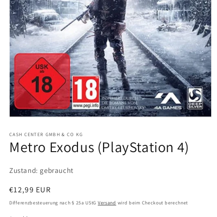
Medien
1
in
CASH CENTER GMBH & CO KG
Metro Exodus (PlayStation 4)
Modal
öffnen
Zustand: gebraucht
Normaler
€12,99 EUR
Preis
Differenzbesteuerung nach § 25a UStG
Versand
wird beim Checkout berechnet