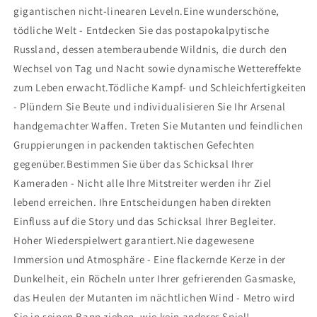
gigantischen nicht-linearen Leveln.Eine wunderschöne,
tödliche Welt - Entdecken Sie das postapokalpytische
Russland, dessen atemberaubende Wildnis, die durch den
Wechsel von Tag und Nacht sowie dynamische Wettereffekte
zum Leben erwacht.Tödliche Kampf- und Schleichfertigkeiten
- Plündern Sie Beute und individualisieren Sie Ihr Arsenal
handgemachter Waffen. Treten Sie Mutanten und feindlichen
Gruppierungen in packenden taktischen Gefechten
gegenüber.Bestimmen Sie über das Schicksal Ihrer
Kameraden - Nicht alle Ihre Mitstreiter werden ihr Ziel
lebend erreichen. Ihre Entscheidungen haben direkten
Einfluss auf die Story und das Schicksal Ihrer Begleiter.
Hoher Wiederspielwert garantiert.Nie dagewesene
Immersion und Atmosphäre - Eine flackernde Kerze in der
Dunkelheit, ein Röcheln unter Ihrer gefrierenden Gasmaske,
das Heulen der Mutanten im nächtlichen Wind - Metro wird
Sie in seinen Bann ziehen, wie kein anderes Spiel!