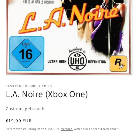
Medien
1
in
CASH CENTER GMBH & CO KG
L.A. Noire (Xbox One)
Modal
öffnen
Zustand: gebraucht
Normaler
€19,99 EUR
Preis
Differenzbesteuerung nach § 25a UStG
Versand
wird beim Checkout berechnet