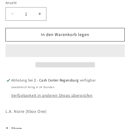
Anzahl
Anzahl
Verringere
Erhöhe
die
die
Menge
Menge
für
für
In den Warenkorb legen
L.A.
L.A.
Noire
Noire
(Xbox
(Xbox
One)
One)
Abholung bei
2 - Cash Center Regensburg
verfügbar
Gewöhnlich fertig in 24 Stunden
Verfügbarkeit in anderen Shops überprüfen
L.A. Noire (Xbox One)
Share