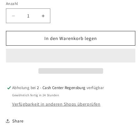
Anzahl
Anzahl
Verringere
Erhöhe
die
die
Menge
Menge
für
für
In den Warenkorb legen
Jump
Jump
Force
Force
(Xbox
(Xbox
One)
One)
Abholung bei
2 - Cash Center Regensburg
verfügbar
Gewöhnlich fertig in 24 Stunden
Verfügbarkeit in anderen Shops überprüfen
Share