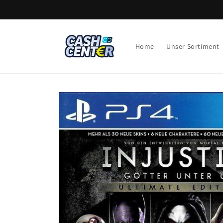
Direkt
zum
Inhalt
Home
Unser Sortiment
Zu
Produktinformationen
springen