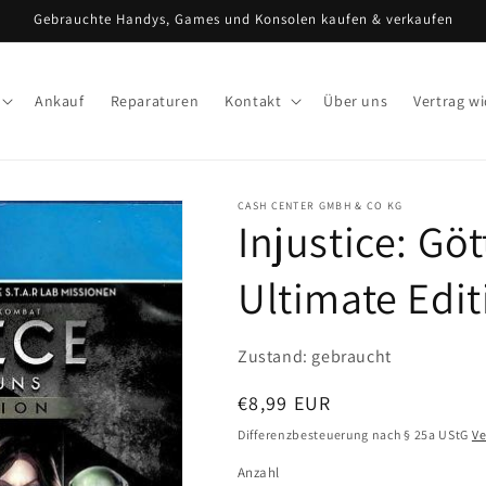
Gebrauchte Handys, Games und Konsolen kaufen & verkaufen
Ankauf
Reparaturen
Kontakt
Über uns
Vertrag w
CASH CENTER GMBH & CO KG
Injustice: Göt
Ultimate Edit
Zustand: gebraucht
Normaler
€8,99 EUR
Preis
Differenzbesteuerung nach § 25a UStG
V
Anzahl
Anzahl