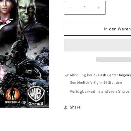
Verringere
Erhöhe
die
die
Menge
Menge
für
für
In den Waren
Injustice:
Injustice:
Götter
Götter
unter
unter
uns
uns
-
-
Ultimate
Ultimate
Edition
Edition
Abholung bei
2 - Cash Center Regen
(PlayStation
(PlayStation
Gewöhnlich fertig in 24 Stunden
4)
4)
Verfügbarkeit in anderen Shops
Share