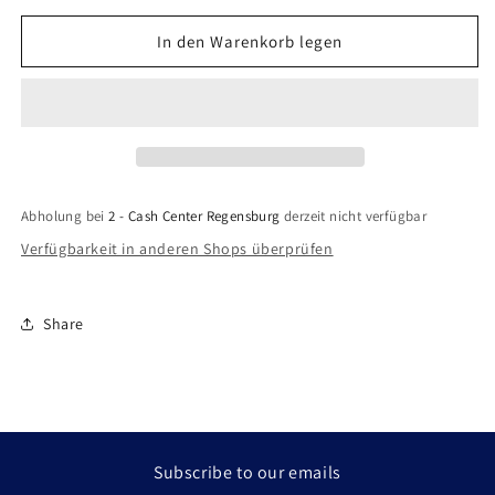
Menge
Menge
für
für
In den Warenkorb legen
Handyhülle
Handyhülle
/
/
Backcase
Backcase
Silikon
Silikon
durchsichtig
durchsichtig
/
/
transparent
transparent
Abholung bei
2 - Cash Center Regensburg
derzeit nicht verfügbar
für
für
Verfügbarkeit in anderen Shops überprüfen
iPhone
iPhone
XR
XR
Share
Subscribe to our emails