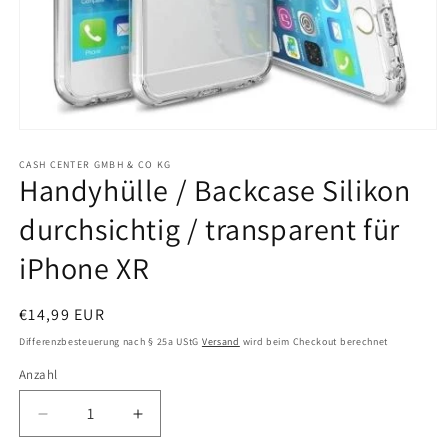
Medien
1
in
CASH CENTER GMBH & CO KG
Handyhülle / Backcase Silikon
Modal
öffnen
durchsichtig / transparent für
iPhone XR
Normaler
€14,99 EUR
Preis
Differenzbesteuerung nach § 25a UStG
Versand
wird beim Checkout berechnet
Anzahl
Anzahl
Verringere
Erhöhe
die
die