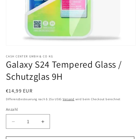
Medien
1
in
CASH CENTER GMBH & CO KG
Galaxy S24 Tempered Glass /
Modal
öffnen
Schutzglas 9H
Normaler
€14,99 EUR
Preis
Differenzbesteuerung nach § 25a UStG
Versand
wird beim Checkout berechnet
Anzahl
Anzahl
Verringere
Erhöhe
die
die
Menge
Menge