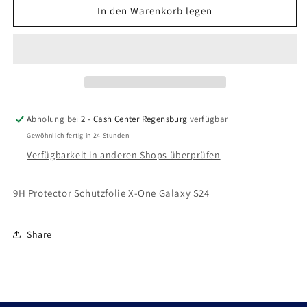
für
für
In den Warenkorb legen
Galaxy
Galaxy
S24
S24
Tempered
Tempered
Glass
Glass
/
/
Schutzglas
Schutzglas
9H
9H
Abholung bei
2 - Cash Center Regensburg
verfügbar
Gewöhnlich fertig in 24 Stunden
Verfügbarkeit in anderen Shops überprüfen
9H Protector Schutzfolie X-One Galaxy S24
Share