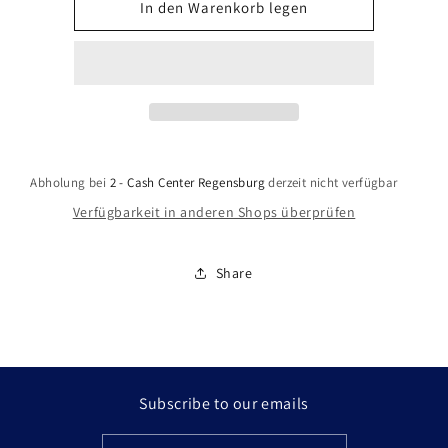
für
für
In den Warenkorb legen
Fighter
Fighter
Within
Within
(Xbox
(Xbox
One)
One)
Abholung bei
2 - Cash Center Regensburg
derzeit nicht verfügbar
Verfügbarkeit in anderen Shops überprüfen
Share
Subscribe to our emails