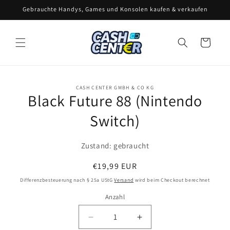
Direkt
Gebrauchte Handys, Games und Konsolen kaufen & verkaufen
zum
Inhalt
Warenkorb
CASH CENTER GMBH & CO KG
oduktinformationen
Black Future 88 (Nintendo
ringen
Switch)
Zustand: gebraucht
Normaler
€19,99 EUR
Preis
Differenzbesteuerung nach § 25a UStG
Versand
wird beim Checkout berechnet
Anzahl
Anzahl
Verringere
Erhöhe