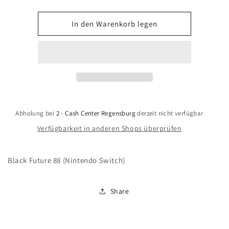
die
die
Menge
Menge
für
für
In den Warenkorb legen
Black
Black
Future
Future
88
88
(Nintendo
(Nintendo
Switch)
Switch)
Abholung bei
2 - Cash Center Regensburg
derzeit nicht verfügbar
Verfügbarkeit in anderen Shops überprüfen
Black Future 88 (Nintendo Switch)
Share