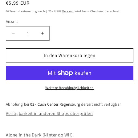
Normaler
€5,99 EUR
Preis
Differenzbesteuerung nach § 25a UStG
Versand
wird beim Checkout berechnet
Anzahl
Anzahl
Verringere
Erhöhe
die
die
Menge
Menge
für
für
In den Warenkorb legen
Alone
Alone
in
in
the
the
Dark
Dark
(Nintendo
(Nintendo
Weitere Bezahlmöglichkeiten
Wii)
Wii)
Abholung bei
02 - Cash Center Regensburg
derzeit nicht verfügbar
Verfügbarkeit in anderen Shops überprüfen
Alone in the Dark (Nintendo Wii)