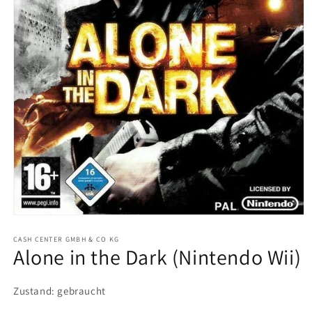
Medien
1
in
CASH CENTER GMBH & CO KG
Alone in the Dark (Nintendo Wii)
Modal
öffnen
Zustand: gebraucht