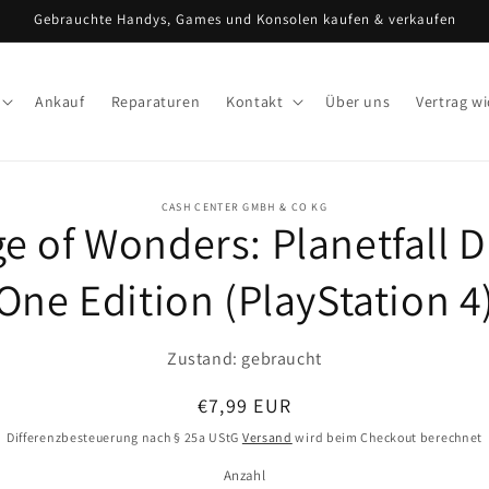
Gebrauchte Handys, Games und Konsolen kaufen & verkaufen
Ankauf
Reparaturen
Kontakt
Über uns
Vertrag w
CASH CENTER GMBH & CO KG
e of Wonders: Planetfall 
ormationen
One Edition (PlayStation 4
Zustand: gebraucht
Normaler
€7,99 EUR
Preis
Differenzbesteuerung nach § 25a UStG
Versand
wird beim Checkout berechnet
Anzahl