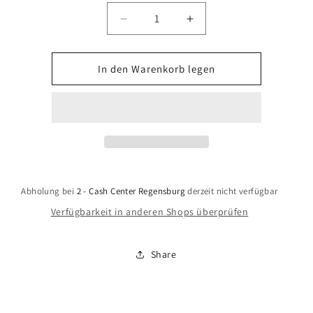
Anzahl
Verringere
Erhöhe
die
die
Menge
Menge
für
für
In den Warenkorb legen
Age
Age
of
of
Wonders:
Wonders:
Planetfall
Planetfall
Day
Day
One
One
Edition
Edition
(PlayStation
(PlayStation
Abholung bei
2 - Cash Center Regensburg
derzeit nicht verfügbar
4)
4)
Verfügbarkeit in anderen Shops überprüfen
Share