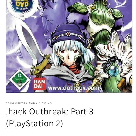
Medien
1
in
CASH CENTER GMBH & CO KG
.hack Outbreak: Part 3
Modal
öffnen
(PlayStation 2)