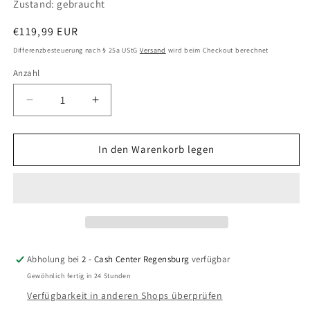
Zustand: gebraucht
Normaler
€119,99 EUR
Preis
Differenzbesteuerung nach § 25a UStG
Versand
wird beim Checkout berechnet
Anzahl
Anzahl
Verringere
Erhöhe
die
die
Menge
Menge
für
für
In den Warenkorb legen
.hack
.hack
Outbreak:
Outbreak:
Part
Part
3
3
(PlayStation
(PlayStation
2)
2)
Abholung bei
2 - Cash Center Regensburg
verfügbar
Gewöhnlich fertig in 24 Stunden
Verfügbarkeit in anderen Shops überprüfen